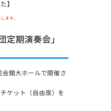
した】
たします。
団定期演奏会」
市民会館大ホールで開催さ
場チケット（自由席）を