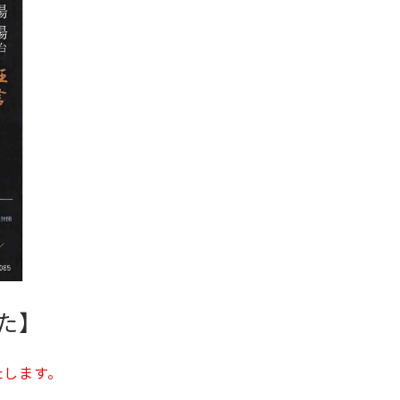
した】
たします。