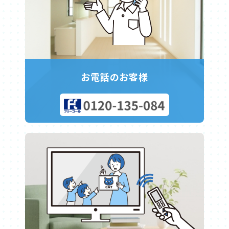
なお、ご希望者に月額110円で紙面による通話明細を提供し
なれないことがございます
STBと録画機器の接続方法によっては、STBの番組予約と録
設定が出来ない場合は、ZAQお客様センター（0120-98-86
ます。（2024年11月より月額220円となります）
※お申込者が70歳以上の場合は、18歳〜69歳のご親族によ
画機器の日時指定予約が必要です。
39）へお問い合わせください。
る同意が必要となります
FAXは使用できるの？
当社担当員のご訪問でも設定可能です。（推奨環境を満た
また、オプションサービスとしてHDD（ハードディスク）
使用できます。ただし、回線状況により送受信できない場
支払い方法は？
している端末に限ります）ご希望の方は明石ケーブルテレ
内蔵のチューナーとブルーレイ内蔵チューナーがございま
合がございます。
口座振替のみとなります。
ビまでお問い合わせください。（予約制となります）
す。
また、一部ご利用できない機種（G4FAX・ISDN回線用FA
※ZAQのメールアドレスに限ります
この機器ではBS放送・CS放送（専門チャンネル）が番組表
X）がございますが、通常のご家庭用FAX電話であれば概ね
※メールの設定には環境設定通知書のご用意が必要です
から簡単に録画ができます。
お電話のお客様
ご利用いただけます。
メールアドレスの追加はできますか？
TVを買い換えましたが地上デジタル放送が映りません
停電中も使えるの？
最大4個（合計5個）まで無料で追加可能です。
1．「CATVパススルー方式（周波数変換パススルー方
停電中は使用できません。（携帯電話やPHS又は公衆電話
こちら
からアカウントを追加しご利用ください。（外部リ
式）」対応のテレビ受像機であるかご確認ください
をお使いください。）
ンクとなります）
2．対応している機器であれば「全帯域」や「全チャンネ
Webでの設定が出来ない場合はZAQお客様センター（0120
ケーブルプラス電話が繋がらなくなった
ル」等を選び、チャンネル調整をしてください。
-98-8639）へお問い合わせください。
電話用宅内機器（EMTA・HGW）のコンセントを抜き、2〜
※アカウントの追加には環境設定通知書のご用意が必要で
3分程おいて、差し直してください。
上記をお試しになっても映らない場合は、明石ケーブルテレ
す
それでも繋がらない場合は、電話用宅内機器のランプ状態
ビまでお問い合わせください。
を確認の上、明石ケーブルテレビまでお問い合わせくださ
ZAQのパスワードを変更したい
い。
環境設定通知書をご用意の上
こちら
をご確認ください。
電話モデムランプ一覧
（外部リンクとなります）
動画での案内はこちら
設定が出来ない場合は、ZAQお客様センター（0120-98-86
39）へお問い合わせください。
携帯電話の割引サービスはあるの？
※変更後のパスワードはお客様のみが把握している情報で
ZAQインターネットサービスとケーブルプラス電話をセッ
す。必ず控えを残して安全に保管してください