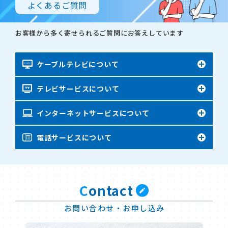
よくあるご質問
お客様から多く寄せられるご質問にお答えしています
ケーブルテレビについて
テレビサービスについて
ケーブルテレビとは何ですか？
専用のケーブル線を通じて、映像・音声をお届けする有線テ
レビサービスです。
インターネットサービス
について
ケーブルテレビが映りません
電波障害などに強く、クリアで安定した映像をお楽しみい
1. テレビのチャンネルが、外部入力（ライン1や2など）で
ただけます。
ケーブルテレビに選択されているかご確認ください。
電話サービスについて
インターネットが繋がらない
動画での案内はこちら
ケーブルテレビのインターネットとは何ですか？
・お家の中のすべての端末が繋がらない
2. 電源ケーブル、同軸ケーブル、テレビとの配線状況をご
ケーブル線を通じて、インターネットに接続できるサービス
1.モデム、無線ルーターのコンセントを抜き、2〜3分程お
確認ください。
今までの電話番号は継続して使えるの？
です。
いて差し直してください。
3. STBのリセットボタンを押して、再起動してください。
NTT加入電話でご利用の電話番号は、同一場所であればご
ケーブルテレビ回線に、インターネット接続のためのデー
2.コンセントを差し直してから5分ほどしても繋がらない場
動画での案内はこちら
利用いただけます。
タを流すことで常時接続のサービスをご提供いたします。
C
ontact
合は、モデムのランプを確認し、明石ケーブルテレビまで
4.リセットボタンがない場合は、電源ケーブルを抜いて、
auひかり電話サービスの方もそのまま継続してご利用いた
お問い合わせください。
インターネットだけの加入も可能ですか？
2〜3分ほどおいて、差し直してください。
だけます。
動画での案内はこちら
お問い合わせ・お申し込み
可能です。
また、新しく電話番号を発番することも可能です。
インターネットモデムランプ状況一覧
なお、ケーブルテレビやケーブルプラス電話とあわせてご契
上記をお試しになってもケーブルテレビが映らない場合は、
・お家の中で繋がっている端末がある
今までのNTT回線はどうすればいいですか？
約いただくと、セット割引が適用になりますので、お得な