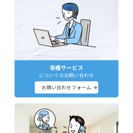
明石ケーブルテレビまでお問い合わせください。
1.繋がっていない端末の設定をご確認ください。
NTT加入電話の番号を継続して利用される場合は、ケーブル
料金でサービスをご利用いただけます。
お問い合わせの際、TV画面やSTBなどに表示されているエ
2.モデム、無線ルーターのコンセントを抜き、1分ほどおい
プラス電話申し込み時に、KDDIが解約又は休止手続きを代
ラーメッセージがあればお伝えください。
ケーブルプラス電話は今までの電話とどう違うの？
て差し直してください。
行させていただきます。
ケーブルプラス電話は、NTT加入電話回線に相当する部分を
3.無線ルーターをお客様でご用意されている場合は無線ル
STBのリモコンで、テレビの操作ができなくなりました
NTT加入電話の番号を継続して利用されない（又は継続で
ケーブルテレビ会社とKDDIの提携により提供するため、基
ーターのメーカーへお問い合わせください。
1. リモコンの電池が古くなっていませんか？ 新しいものと
きない） 場合は、お客さま自身でNTT西日本に休止又は解
本料金・通話料がお安くご利用いただけます。
お取替えください。
約のお手続きをしていただく必要があります。
通信速度について教えてください
※通話相手がケーブルプラス電話又はJ:COM PHONEプラス
→電池を交換しても変わらない場合は明石ケーブルテレビま
ZAQ NET 10 （下り10Mbps 上り1Mbps）
現在NTTの電話回線がありませんが利用できますか？
の場合、呼び出し音の前に「♪ドミソ」音が無料通話であ
でお問合せください。
ZAQ NET 30 （下り30Mbps 上り1Mbps）
利用できます。
ることをお知らせします
2. テレビのメーカーに合わせて、STBのリモコン設定が必
ZAQ NET 120 （下り120Mbps 上り5Mbps）
電話番号は新たに市外局番から始まる電話番号をご提供い
要です。
品質やセキュリティなどは問題ありませんか？
あかし光ネット300M （上り、下りとも300Mbps）
たします。
STBの取扱説明書をご覧いただくか、明石ケーブルテレビま
ケーブルプラス電話はKDDIの高品質なIPネットワークを活
あかし光ネット1G （上り、下りとも1Gbps）
なお、電話番号の指定はできません。
各種サービス
でお問い合わせください。
用した電話サービスです。
※通信速度はベストエフォートです。ご利用状況により変
発信番号表示への対応は？
従来の電話と遜色ない通話品質・安定性を実現し、緊急通
についてのお問い合わせ
動する場合があります
どんな番組が視聴できますか？
オプションサービスの「発信番号表示」 ［有料オプション
報も可能です。
地上デジタル放送、ＢＳ放送、ＣＳ放送（専門チャンネ
インターネットプロバイダZAQオプションサービスについ
440円/月］をご利用ください。
また、最新のセキュリティ技術を用いてサービスの安全性
お問い合わせフォーム
ル）を視聴することができます。
て
※「発信番号表示」対応の電話機が必要です
を確保しております。
※別途有料のオプションチャンネルもございます
ZAQ会員サポート
（外部リンクとなります）
その他オプションサービスは
こちら
をご確認ください。
また、ご視聴いただけるチャンネルは、ご契約コースによ
お申し込みから利用開始まではどのくらいかかりますか？
ここではメールやインターネットを快適にご利用いただく
って変わります。
通話明細サービスはありますか？
お申し込みから、通常1か月ほどで利用開始を予定しており
ためのサポート情報や、役立つサービスをご提供していま
詳しくはこちら
通話明細はWeb上（
MY au
）からご確認いただけます。(外
ます。
す。
部リンクとなります)
※申し込み状況によっては、ご利用開始まで2〜3か月程度
録画は可能ですか？
メールを利用したい
※KDDIから加入後送付させていただいているAU IDが必要で
かかる場合がございます
一般に販売されている地上デジタルチューナー内蔵の機器
環境設定通知書をご用意の上
こちら
をご確認ください。
す
※エリア内であっても設備や工事工法の都合によりご利用に
で、地上デジタル放送の録画は可能です。
（外部リンクとなります）