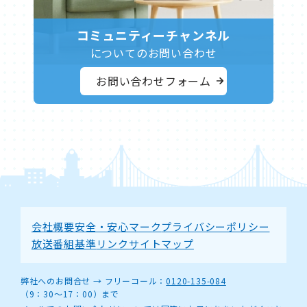
トでご契約であれば、auやUQモバイルのスマートフォンの
利用料から割引されます（
・auスマートバリュー
・UQ自
インターネットセキュリティのマカフィー for ZAQとは何
宅セット割
）。※適用される割引額については、スマート
ですか？
コミュニティーチャンネル
フォンのプランによって異なります。
マカフィー for ZAQは、インターネットを安心してお楽し
についてのお問い合わせ
みいただくために、お客様のパソコンやスマートフォンを
お守りする統合セキュリティソフトです。
お問い合わせフォーム
お使いのパソコンやスマートフォンにマカフィー for ZAQ
をインストールしていただくことにより、ウイルスやスパ
イウェアのスキャン・駆除だけでなく、不正アクセスや個
人情報の漏えいも防ぎます。（無料）
詳しい内容、インストールは
こちら
、又はZAQお客様セン
ター（0120-98-8639）へお問い合わせください。（外部リ
ンクとなります）
※インストールには環境設定通知書のご
用意が必要です
環境設定通知書が見当たらない
再発行が必要です。明石ケーブルテレビまでお問い合わせく
ださい。
会社概要
安全・安心マーク
プライバシーポリシー
ID・パスワードの発行となるためお電話でのお伝えは致し
放送番組基準
リンク
サイトマップ
かねますのでご了承ください。
テレビとは別の部屋に工事ができますか？
可能です。
弊社へのお問合せ →
フリーコール：
0120-135-084
（9：30～17：00）まで
無線LANでインターネットを利用できますか？